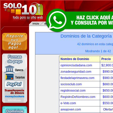
Dominios de la Categoría
42 dominios en esta categ
Mostrando 1 de 42
Nombre de Dominio
Precio
opinionciudadana.com
$2,900.
zonadeseguridad.com
$990.0
fiestadelaprimavera.com
$980.0
sociosclub.com
$660.0
registrosocial.com
$650.0
RegistroDeNombres.com
$600.0
e-Voto.com
$550.0
areajoven.com
Ofertar