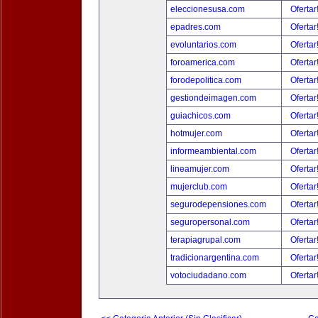
eleccionesusa.com
Ofertar
epadres.com
Ofertar
evoluntarios.com
Ofertar
foroamerica.com
Ofertar
forodepolitica.com
Ofertar
gestiondeimagen.com
Ofertar
guiachicos.com
Ofertar
hotmujer.com
Ofertar
informeambiental.com
Ofertar
lineamujer.com
Ofertar
mujerclub.com
Ofertar
segurodepensiones.com
Ofertar
seguropersonal.com
Ofertar
terapiagrupal.com
Ofertar
tradicionargentina.com
Ofertar
votociudadano.com
Ofertar