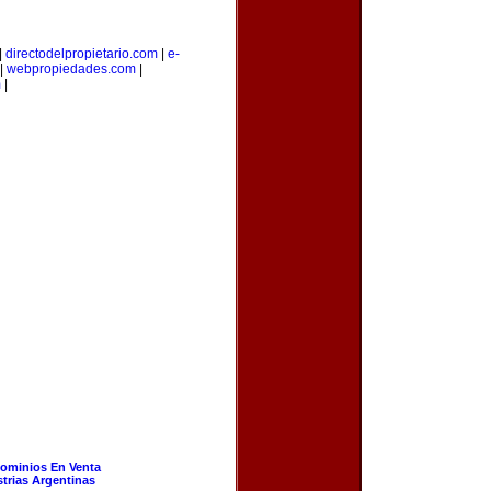
|
directodelpropietario.com
|
e-
|
webpropiedades.com
|
m
|
ominios En Venta
strias Argentinas