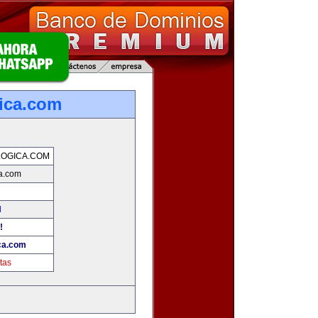
ica.com
OGICA.COM
a.com
d
!
ca.com
tas