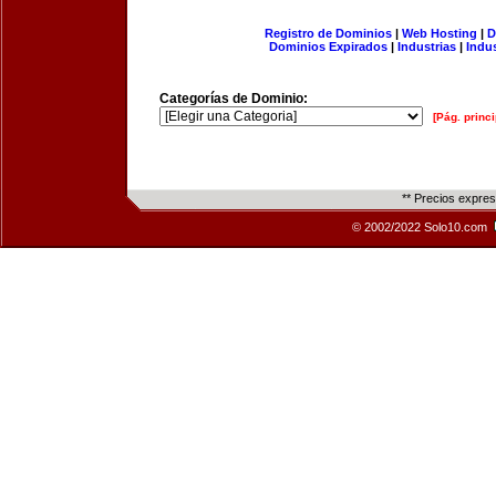
Registro de Dominios
|
Web Hosting
|
D
Dominios Expirados
|
Industrias
|
Indu
Categorías de Dominio:
[Pág. princi
** Precios expre
© 2002/2022 Solo10.com