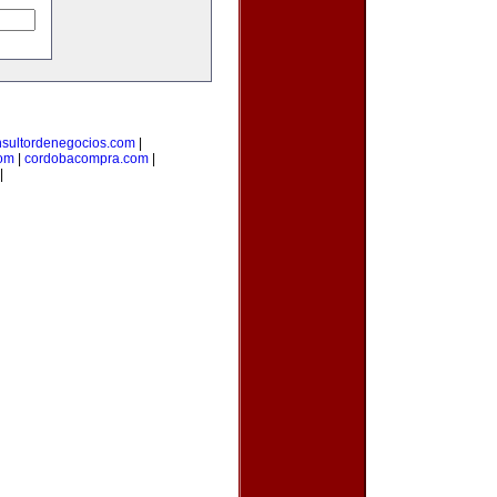
nsultordenegocios.com
|
com
|
cordobacompra.com
|
|