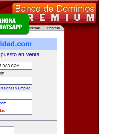
ridad.com
 puesto en Venta
RIDAD.COM
com
ofesiones y Empleo
.com
tas