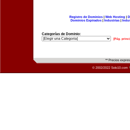
Registro de Dominios
|
Web Hosting
|
D
Dominios Expirados
|
Industrias
|
Indu
Categorías de Dominio:
[Pág. princi
** Precios expre
© 2002/2022 Solo10.com