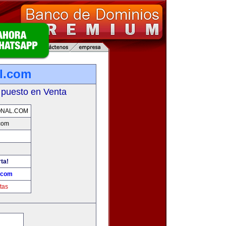
al.com
 puesto en Venta
ONAL.COM
.com
rta!
l.com
tas