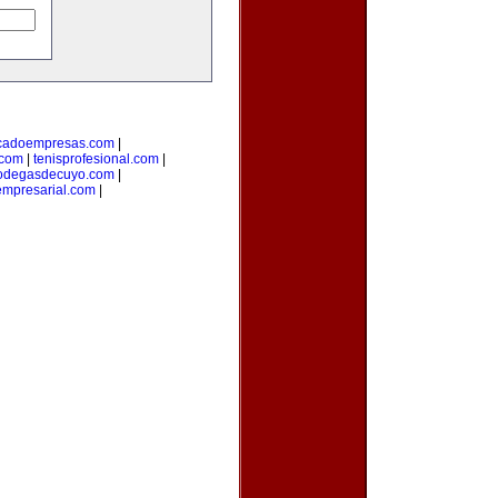
cadoempresas.com
|
.com
|
tenisprofesional.com
|
odegasdecuyo.com
|
mpresarial.com
|