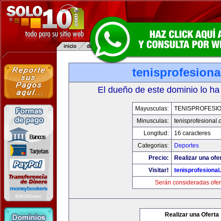
tenisprofesion
El dueño de este dominio lo ha
Mayusculas:
TENISPROFESI
Minusculas:
tenisprofesional
Longitud:
16 caracteres
Categorias:
Deportes
Precio:
Realizar una ofe
Visitar!
tenisprofesiona
Serán consideradas ofer
Realizar una Oferta