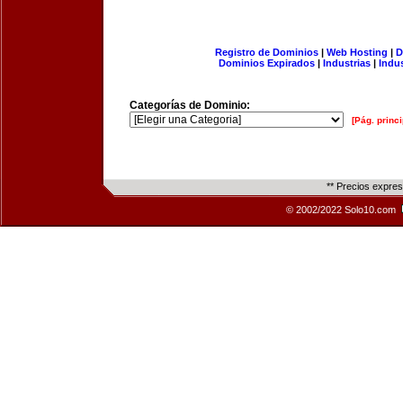
Registro de Dominios
|
Web Hosting
|
D
Dominios Expirados
|
Industrias
|
Indu
Categorías de Dominio:
[Pág. princi
** Precios expre
© 2002/2022 Solo10.com