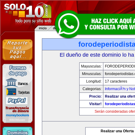
forodeperiodist
El dueño de este dominio lo ha
Mayusculas:
FORODEPERIODI
Minusculas:
forodeperiodistas
Longitud:
17 caracteres
Categorias:
InformaciÃ³n y Not
Precio:
Realizar una ofer
Visitar!
forodeperiodista
Serán consideradas ofer
Realizar una Oferta