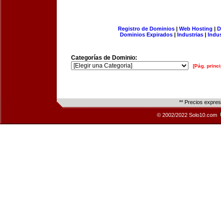
Registro de Dominios
|
Web Hosting
|
D
Dominios Expirados
|
Industrias
|
Indu
Categorías de Dominio:
[Pág. princi
** Precios expre
© 2002/2022 Solo10.com