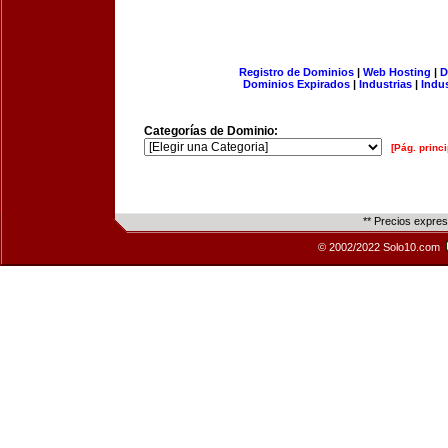
Registro de Dominios
|
Web Hosting
|
D
Dominios Expirados
|
Industrias
|
Indu
Categorías de Dominio:
[Pág. princi
** Precios expre
© 2002/2022 Solo10.com