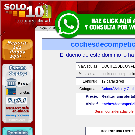
cochesdecompeti
El dueño de este dominio lo ha
Mayusculas:
COCHESDECOMPE
Minusculas:
cochesdecompetici
Longitud:
19 caracteres
Categorias:
AutomÃ³viles y Coc
Precio:
Realizar una oferta
Visitar!
cochesdecompetic
Serán consideradas ofer
Realizar una Oferta