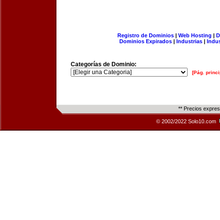
Registro de Dominios
|
Web Hosting
|
D
Dominios Expirados
|
Industrias
|
Indu
Categorías de Dominio:
[Pág. princi
** Precios expre
© 2002/2022 Solo10.com