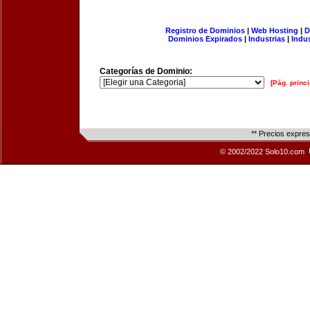
Registro de Dominios
|
Web Hosting
|
D
Dominios Expirados
|
Industrias
|
Indu
Categorías de Dominio:
[Pág. princi
** Precios expre
© 2002/2022 Solo10.com