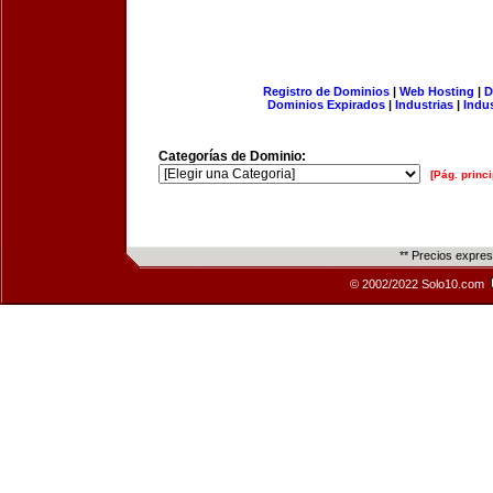
Registro de Dominios
|
Web Hosting
|
D
Dominios Expirados
|
Industrias
|
Indu
Categorías de Dominio:
[Pág. princi
** Precios expre
© 2002/2022 Solo10.com