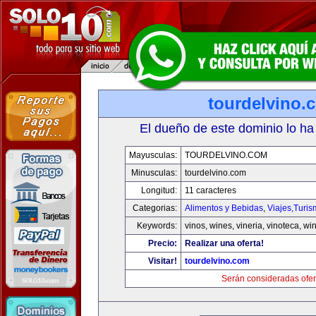
tourdelvino.
El dueño de este dominio lo ha
Mayusculas:
TOURDELVINO.COM
Minusculas:
tourdelvino.com
Longitud:
11 caracteres
Categorias:
Alimentos y Bebidas
,
Viajes,Turi
Keywords:
vinos, wines, vineria, vinoteca, wi
Precio:
Realizar una oferta!
Visitar!
tourdelvino.com
Serán consideradas ofer