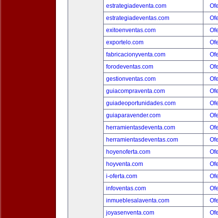
estrategiadeventa.com
Ofe
estrategiadeventas.com
Ofe
exitoenventas.com
Ofe
exportelo.com
Ofe
fabricacionyventa.com
Ofe
forodeventas.com
Ofe
gestionventas.com
Ofe
guiacompraventa.com
Ofe
guiadeoportunidades.com
Ofe
guiaparavender.com
Ofe
herramientasdeventa.com
Ofe
herramientasdeventas.com
Ofe
hoyenoferta.com
Ofe
hoyventa.com
Ofe
i-oferta.com
Ofe
infoventas.com
Ofe
inmueblesalaventa.com
Ofe
joyasenventa.com
Ofe