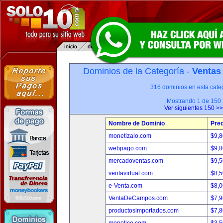
Dominios de la Categoría -
Ventas
316 dominios en esta categ
Mostrando 1 de 150
Ver siguientes 150 >>
Nombre de Dominio
Prec
monetizalo.com
$9,
webpago.com
$9,
mercadoventas.com
$9,
ventavirtual.com
$8,
e-Venta.com
$8,
VentaDeCampos.com
$7,
productosimportados.com
$7,