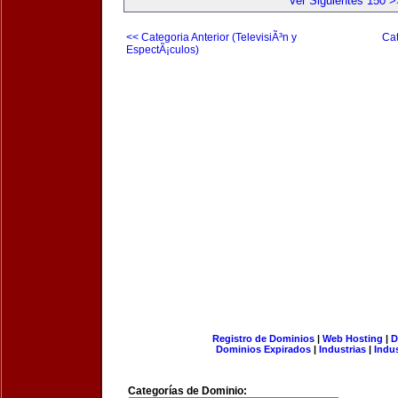
Ver Siguientes 150 >
<< Categoria Anterior (TelevisiÃ³n y
Cat
EspectÃ¡culos)
Registro de Dominios
|
Web Hosting
|
D
Dominios Expirados
|
Industrias
|
Indu
Categorías de Dominio: