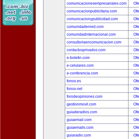
comunicacionesempresariales.com
Ofe
comunicacionpublicitaria.com
Ofe
comunicacionypublicidad.com
Ofe
comunidadenred.com
Ofe
comunidadinternacional.com
Ofe
consultoriaencomunicacion.com
Ofe
contactosprivados.com
Ofe
e-boletin.com
Ofe
e-celulares.com
Ofe
e-conferencia.com
Ofe
fonox.es
Ofe
fonox.net
Ofe
forodeopiniones.com
Ofe
gestionmovil.com
Ofe
guiaderadios.com
Ofe
guiaemail.com
Ofe
guiaemails.com
Ofe
guiaradio.com
Ofe