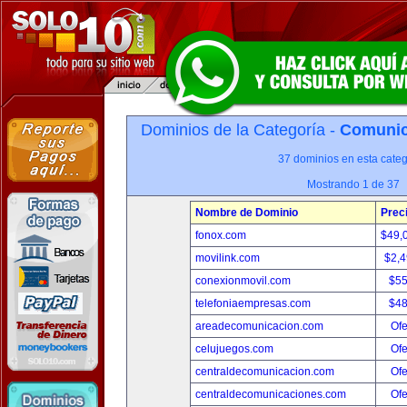
Dominios de la Categoría -
Comunica
37 dominios en esta categ
Mostrando 1 de 37
Nombre de Dominio
Prec
fonox.com
$49,
movilink.com
$2,
conexionmovil.com
$5
telefoniaempresas.com
$4
areadecomunicacion.com
Ofe
celujuegos.com
Ofe
centraldecomunicacion.com
Ofe
centraldecomunicaciones.com
Ofe