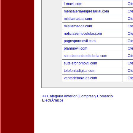
i-movil.com
Ofe
mensajeriaempresarial.com
Ofe
misllamadas.com
Ofe
misllamados.com
Ofe
noticiasentucelular.com
Ofe
pagospormovil.com
Ofe
planmovil.com
Ofe
solucionesdetelefonia.com
Ofe
sutelefonomovil.com
Ofe
telefoniadigital.com
Ofe
ventademoviles.com
Ofe
<< Categoria Anterior (Compras y Comercio
ElectrÃ³nico)